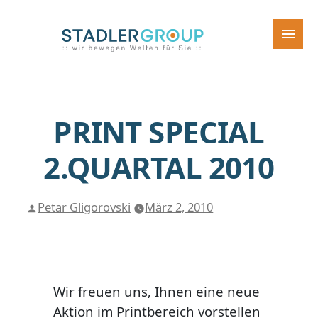
Skip
Skip
to
to
the
content
content
Home
Über uns
PRINT SPECIAL
Historie
2.QUARTAL 2010
Kontakt
Legal
Posted
Petar Gligorovski
März 2, 2010
by
AGB
Datenschutz
Disclaimer
Wir freuen uns, Ihnen eine neue
Aktion im Printbereich vorstellen
Widerrufsbelehrung